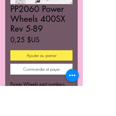
PP2060 Power
Wheels 400SX
Rev 5-89
Prix
0,25 $US
Ajouter au panier
Commander et payer
Power Wheels part numbers
and diagrams.
© 2021 Tous droits rétablis de K's Kustom