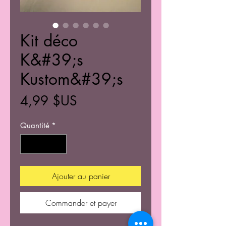
Kit déco
K&#39;s
Kustom&#39;s
Prix
4,99 $US
Quantité
*
Ajouter au panier
Commander et payer