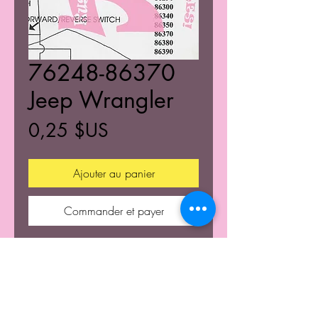
76248-86370
Jeep Wrangler
Prix
0,25 $US
Ajouter au panier
Commander et payer
76248-86370 Jeep Wrangler
© 2021 Tous droits rétablis de K's Kustom