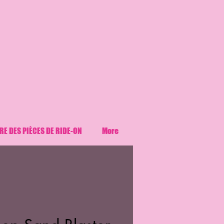
RE DES PIÈCES DE RIDE-ON
More