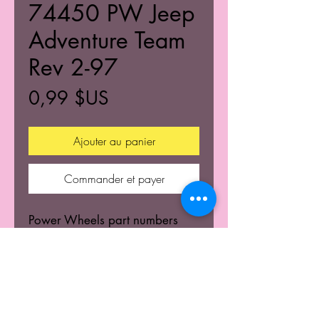
74450 PW Jeep
Adventure Team
Rev 2-97
Prix
0,99 $US
Ajouter au panier
Commander et payer
Power Wheels part numbers
and diagram.
© 2021 Tous droits rétablis de K's Kustom