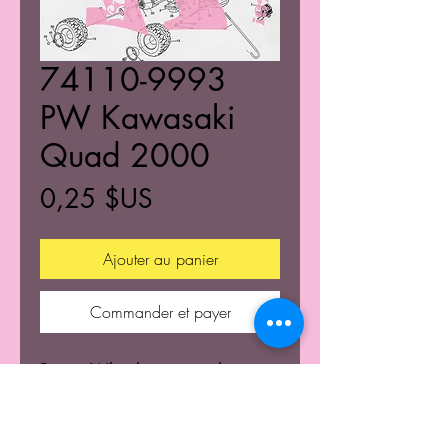
74110-9993
PW Kawasaki
Quad 2000
Prix
0,25 $US
Ajouter au panier
Commander et payer
Power Wheels part numbers
and build diagram,